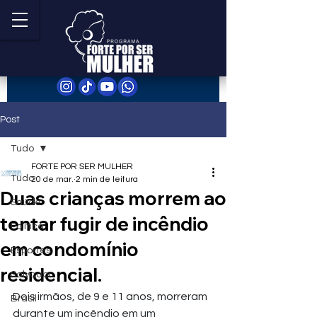
Post
Tudo
FORTE POR SER MULHER
Tudo
20 de mar.
2 min de leitura
Duas crianças morrem ao
Saúde
tentar fugir de incêndio
Política
em condomínio
Esportes
residencial.
Salvador
Dois irmãos, de 9 e 11 anos, morreram 
Brasil
durante um incêndio em um 