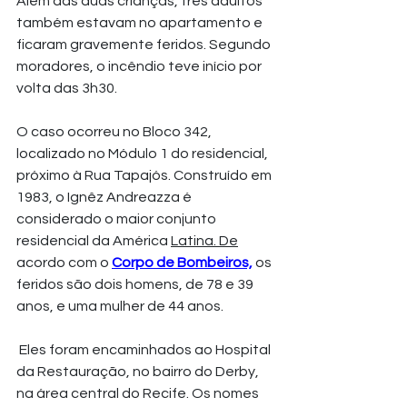
Além das duas crianças, três adultos 
também estavam no apartamento e 
ficaram gravemente feridos. Segundo 
moradores, o incêndio teve início por 
volta das 3h30. 
O caso ocorreu no Bloco 342, 
localizado no Módulo 1 do residencial, 
próximo à Rua Tapajós. Construído em 
1983, o Ignêz Andreazza é 
considerado o maior conjunto 
residencial da América 
Latina. De
acordo com o 
Corpo de Bombeiros,
 os 
feridos são dois homens, de 78 e 39 
anos, e uma mulher de 44 anos.
 Eles foram encaminhados ao Hospital 
da Restauração, no bairro do Derby, 
na área central do Recife. Os nomes 