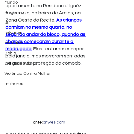
Mundo
apartamento no Residencial Ignêz 
Programa
Andreazza, no bairro de Areias, na 
Zona Oeste do Recife. 
As crianças 
es
dormiam no mesmo quarto, no 
salvador
segundo andar do bloco, quando as 
chamas começaram durante a 
Mercado
madrugada.
 Elas tentaram escapar 
Bahia
pela janela, mas morreram sentadas 
na grade de proteção do cômodo.
Utilidade Pública
Violência Contra Mulher
mulheres
Fonte:
bnwes.com