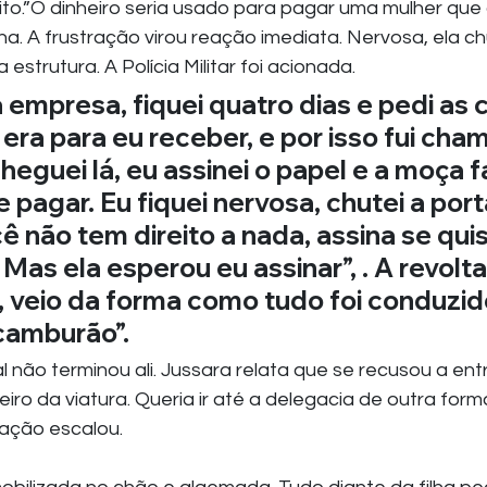
to.”O dinheiro seria usado para pagar uma mulher que c
a. A frustração virou reação imediata. Nervosa, ela ch
a estrutura. A Polícia Militar foi acionada.
a empresa, fiquei quatro dias e pedi as 
era para eu receber, e por isso fui cham
eguei lá, eu assinei o papel e a moça f
pagar. Eu fiquei nervosa, chutei a porta
ê não tem direito a nada, assina se quise
 Mas ela esperou eu assinar”, . A revolta
 veio da forma como tudo foi conduzid
 camburão”.
 não terminou ali. Jussara relata que se recusou a entr
ro da viatura. Queria ir até a delegacia de outra forma
ação escalou.