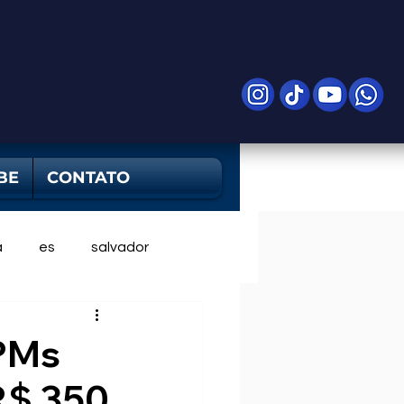
BE
CONTATO
a
es
salvador
 PMs
R$ 350