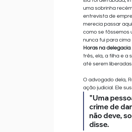
Ela foi derrubada, 
uma sobrinha recém
entrevista de empre
merecia passar aquil
como se fôssemos um
nunca fui para cima 
Horas na delegacia
três, ela, a filha e 
até serem liberadas
O advogado dela, Ro
ação judicial. Ele s
"Uma pessoa
crime de dan
não deve, so
disse.