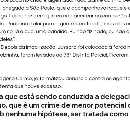
imobilizada no chão e algemada. Tudo diante da filha p
-chegada a São Paulo, que a acompanhava naquele d
go. Foi na hora em que eu não aceitei ir no camburão. 
o. Poderiam falar para a gente ir na frente, mas eles 
 sei lá o que, uma bandida. Eu não fiz nada, eu não de
deles”.
. Depois da imobilização, Jussara foi colocada à força n
a sobrinha, foram levadas ao 78º Distrito Policial. Ficaram 
.
gério Carmo, já formalizou denúncia contra os agente
ustenta que houve excesso.
 que está sendo conduzida a delegaci
o, que é um crime de menor potencial o
b nenhuma hipótese, ser tratada como f