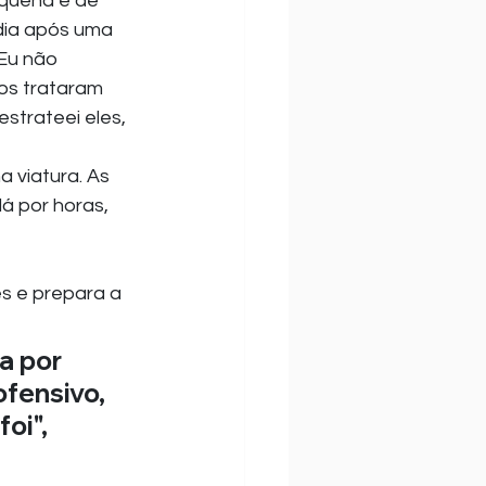
equena e de 
ia após uma 
Eu não 
nos trataram 
strateei eles, 
a viatura. As 
lá por horas, 
s e prepara a 
a por 
fensivo, 
oi", 