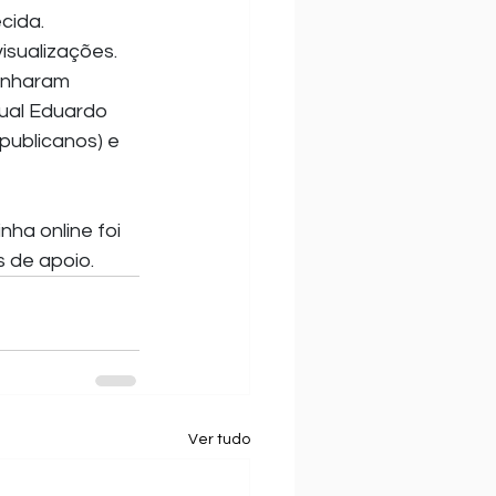
cida.
isualizações. 
anharam 
ual Eduardo 
publicanos) e 
ha online foi 
 de apoio.
Ver tudo