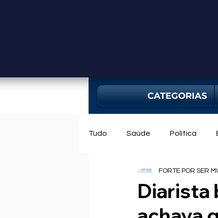
CATEGORIAS
Tudo
Saúde
Política
FORTE POR SER M
Mercado
Bahia
Utili
Diarista
achava q