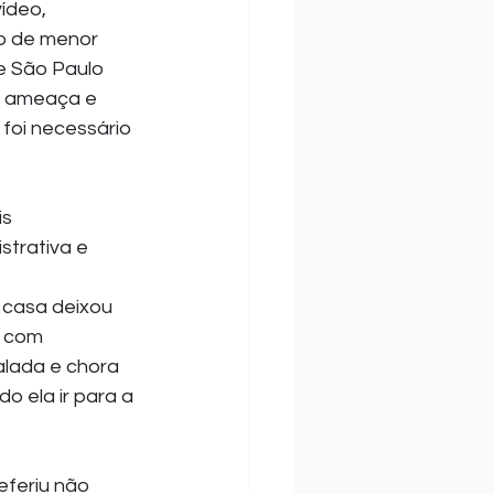
ídeo, 
o de menor 
e São Paulo 
e ameaça e 
foi necessário 
s 
trativa e 
e casa deixou 
a com 
alada e chora 
o ela ir para a 
feriu não 