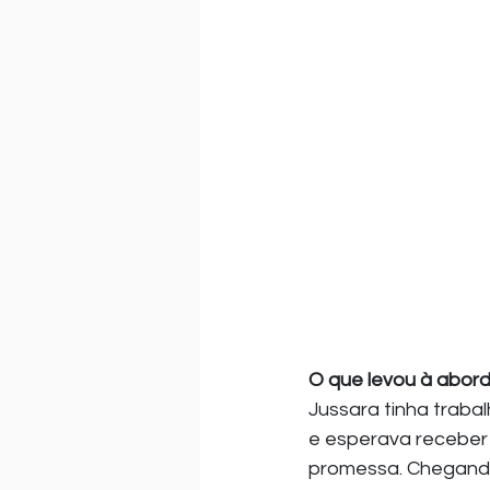
O que levou à abo
Jussara tinha traba
e esperava receber 
promessa. Chegando 