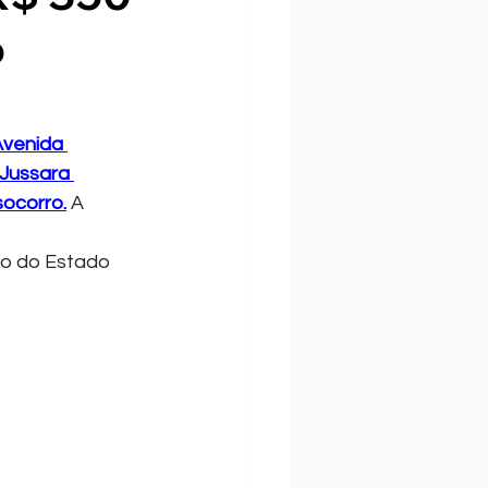
o
Avenida 
 Jussara 
socorro.
 A 
ão do Estado 