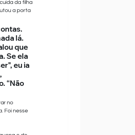
uida da filha 
utou a porta 
contas. 
ada lá. 
alou que 
. Se ela 
r", eu ia 
, 
o. “Não 
ar no 
. Foi nesse 