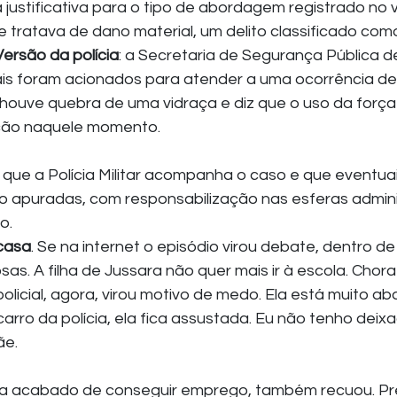
 justificativa para o tipo de abordagem registrado no v
 tratava de dano material, um delito classificado com
Versão da polícia
: a Secretaria de Segurança Pública d
iais foram acionados para atender a uma ocorrência d
houve quebra de uma vidraça e diz que o uso da força 
ação naquele momento.
que a Polícia Militar acompanha o caso e que eventuai
ão apuradas, com responsabilização nas esferas adminis
o.
casa
. Se na internet o episódio virou debate, dentro d
sas. A filha de Jussara não quer mais ir à escola. Chor
policial, agora, virou motivo de medo. Ela está muito ab
carro da polícia, ela fica assustada. Eu não tenho deixad
ãe.
via acabado de conseguir emprego, também recuou. Pre