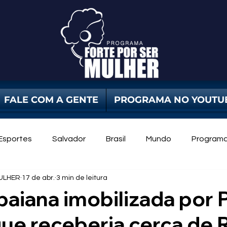
FALE COM A GENTE
PROGRAMA NO YOUTU
Esportes
Salvador
Brasil
Mundo
Program
ULHER
17 de abr.
3 min de leitura
dade Pública
Violência Contra Mulher
mulheres
 baiana imobilizada por
ue receberia cerca de 