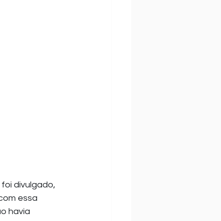
oi divulgado, 
 com essa 
o havia 