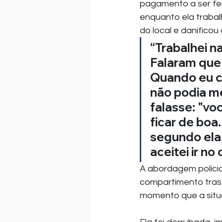
pagamento a ser fei
enquanto ela trabalh
do local e danificou 
“Trabalhei n
Falaram que 
Quando eu ch
não podia me 
falasse: "voc
ficar de boa.
segundo ela,
aceitei ir no
A abordagem policial
compartimento trasei
momento que a situ