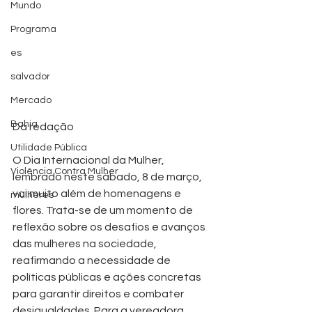
Mundo
Programa
es
salvador
Mercado
Bahia
Da redação
Utilidade Pública
O Dia Internacional da Mulher, 
Violência Contra Mulher
lembrado neste sábado, 8 de março, 
vai muito além de homenagens e 
mulheres
flores. Trata-se de um momento de 
reflexão sobre os desafios e avanços 
das mulheres na sociedade, 
reafirmando a necessidade de 
políticas públicas e ações concretas 
para garantir direitos e combater 
desigualdades. Para a vereadora 