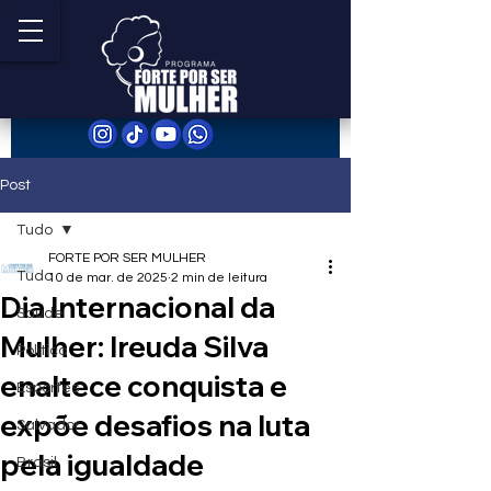
Post
Tudo
FORTE POR SER MULHER
Tudo
10 de mar. de 2025
2 min de leitura
Dia Internacional da
Saúde
Mulher: Ireuda Silva
Política
enaltece conquista e
Esportes
expõe desafios na luta
Salvador
pela igualdade
Brasil