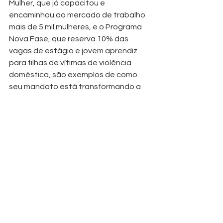
Mulher, que já capacitou e 
encaminhou ao mercado de trabalho 
mais de 5 mil mulheres, e o Programa 
Nova Fase, que reserva 10% das 
vagas de estágio e jovem aprendiz 
para filhas de vítimas de violência 
doméstica, são exemplos de como 
seu mandato está transformando a 
realidade feminina em Salvador.
Além disso, sua luta pela 
regulamentação da profissão de 
trancista e sua defesa do 
fortalecimento da Patrulha Guardiã 
Maria da Penha demonstram seu 
compromisso com a dignidade e 
proteção das mulheres. “Seguiremos 
firmes, com trabalho e dedicação, 
para que cada mulher tenha voz, 
respeito e oportunidades iguais”, 