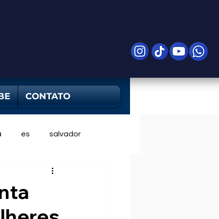
BE
CONTATO
a
es
salvador
nta
ulheres