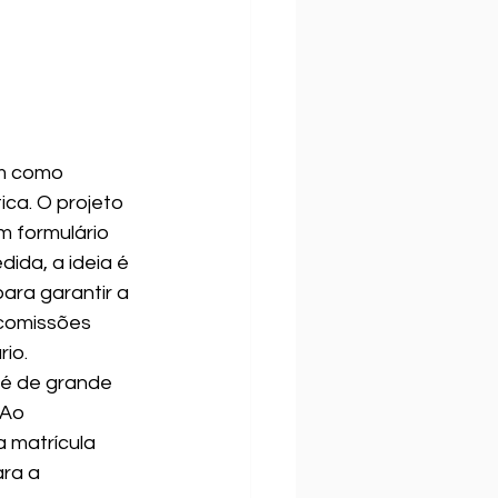
m como 
ca. O projeto 
m formulário 
ida, a ideia é 
ara garantir a 
 comissões 
rio.
 é de grande 
 Ao 
 matrícula 
ra a 