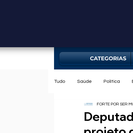
CATEGORIAS
Tudo
Saúde
Política
FORTE POR SER M
Mercado
Bahia
Utili
Deputad
projeto 