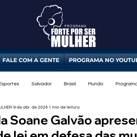
FALE COM A GENTE
PROGRAMA NO YOUTU
Esportes
Salvador
Brasil
Mundo
Program
ULHER
9 de abr. de 2024
1 min de leitura
dade Pública
Violência Contra Mulher
mulheres
a Soane Galvão aprese
de lei em defesa das m