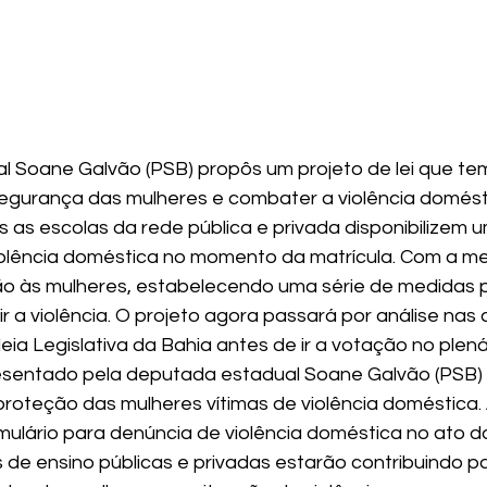
l Soane Galvão (PSB) propôs um projeto de lei que te
 segurança das mulheres e combater a violência domésti
 as escolas da rede pública e privada disponibilizem u
olência doméstica no momento da matrícula. Com a med
ão às mulheres, estabelecendo uma série de medidas p
r a violência. O projeto agora passará por análise nas
ia Legislativa da Bahia antes de ir a votação no plená
resentado pela deputada estadual Soane Galvão (PSB)
proteção das mulheres vítimas de violência doméstica.
rmulário para denúncia de violência doméstica no ato da
 de ensino públicas e privadas estarão contribuindo pa