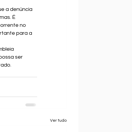
ue a denúncia 
mas. É 
orrente no 
tante para a 
bleia 
possa ser 
tado.
Ver tudo