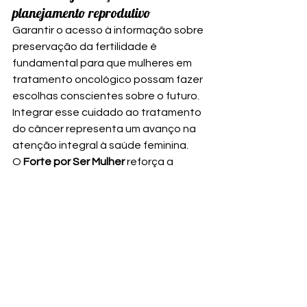
planejamento reprodutivo
Garantir o acesso à informação sobre 
preservação da fertilidade é 
fundamental para que mulheres em 
tratamento oncológico possam fazer 
escolhas conscientes sobre o futuro. 
Integrar esse cuidado ao tratamento 
do câncer representa um avanço na 
atenção integral à saúde feminina.
O 
Forte por Ser Mulher
 reforça a 
importância de políticas públicas que 
assegurem não apenas a 
sobrevivência, mas também a 
qualidade de vida, a autonomia e o 
direito ao planejamento reprodutivo 
das mulheres.