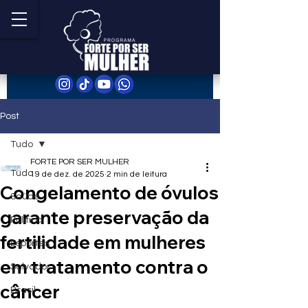
Post
Tudo
FORTE POR SER MULHER
Tudo
19 de dez. de 2025
2 min de leitura
Congelamento de óvulos
Saúde
garante preservação da
Política
fertilidade em mulheres
Esportes
em tratamento contra o
Salvador
câncer
Brasil