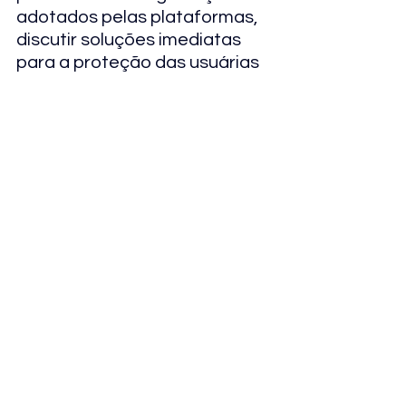
adotados pelas plataformas, 
discutir soluções imediatas 
para a proteção das usuárias 
e alinhar medidas preventivas 
para coibir a prática de novos 
crimes.
Ver tudo
Posts recentes