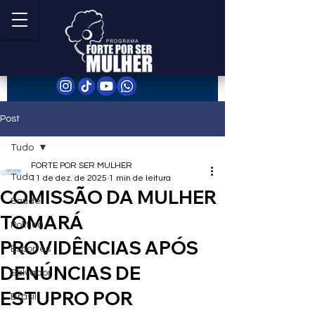
Post
Tudo
FORTE POR SER MULHER
Tudo
11 de dez. de 2025
1 min de leitura
COMISSÃO DA MULHER
Saúde
TOMARÁ
Política
PROVIDÊNCIAS APÓS
Esportes
DENÚNCIAS DE
Salvador
ESTUPRO POR
Brasil