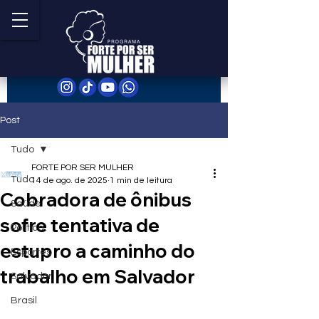
Post
Tudo
FORTE POR SER MULHER
Tudo
14 de ago. de 2025
1 min de leitura
Cobradora de ônibus
Saúde
sofre tentativa de
Política
estupro a caminho do
Esportes
trabalho em Salvador
Salvador
Brasil