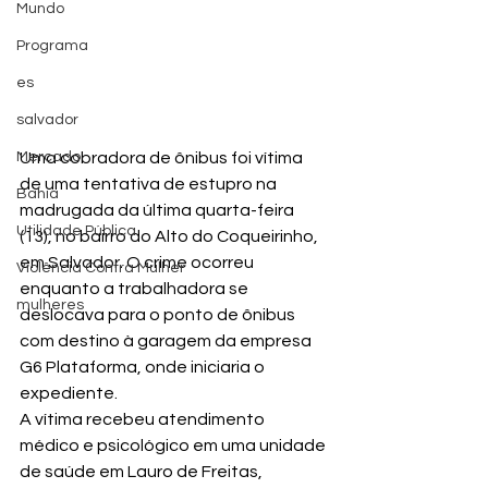
Mundo
Programa
es
salvador
Uma cobradora de ônibus foi vítima 
Mercado
de uma tentativa de estupro na 
Bahia
madrugada da última quarta-feira 
Utilidade Pública
(13), no bairro do Alto do Coqueirinho, 
em Salvador. O crime ocorreu 
Violência Contra Mulher
enquanto a trabalhadora se 
mulheres
deslocava para o ponto de ônibus 
com destino à garagem da empresa 
G6 Plataforma, onde iniciaria o 
expediente.
A vítima recebeu atendimento 
médico e psicológico em uma unidade 
de saúde em Lauro de Freitas, 