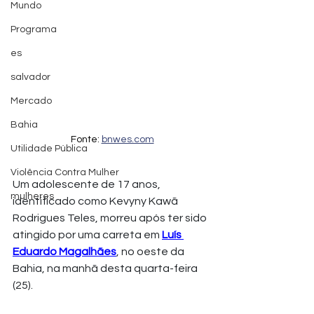
Mundo
Programa
es
salvador
Mercado
Bahia
Fonte: 
bnwes.com
Utilidade Pública
Violência Contra Mulher
Um adolescente de 17 anos, 
mulheres
identificado como Kevyny Kawã 
Rodrigues Teles, morreu após ter sido 
atingido por uma carreta em 
Luís 
Eduardo Magalhães
, no oeste da 
Bahia, na manhã desta quarta-feira 
(25).