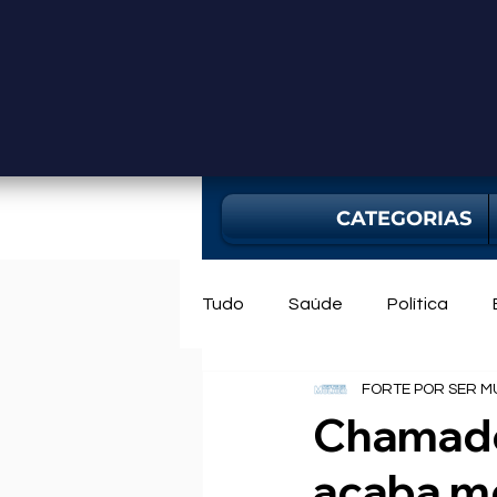
CATEGORIAS
Tudo
Saúde
Política
FORTE POR SER M
Mercado
Bahia
Utili
Chamado
acaba mo