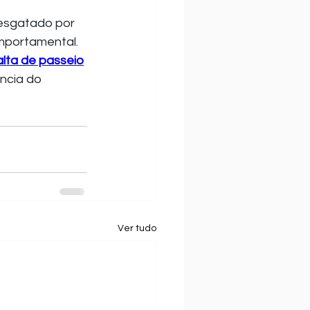
resgatado por 
mportamental. 
alta de passeio
ncia do 
Ver tudo