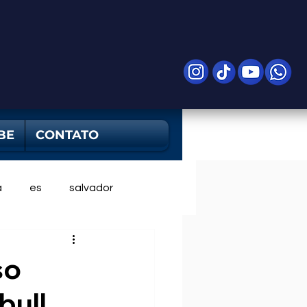
BE
CONTATO
a
es
salvador
so
bull