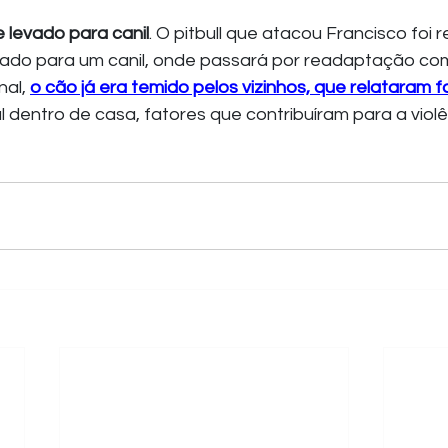
e levado para canil
. O pitbull que atacou Francisco foi 
vado para um canil, onde passará por readaptação co
al, 
o cão já era temido pelos vizinhos, que relataram f
 dentro de casa, fatores que contribuíram para a violê