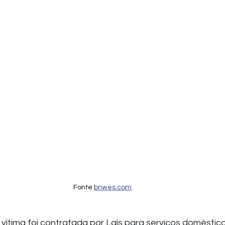
Fonte:
bnwes.com
 vítima foi contratada por Laís para serviços doméstico