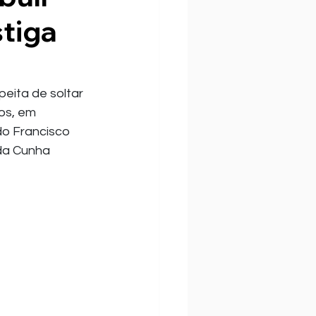
stiga
eita de soltar 
os, em 
do Francisco 
 da Cunha 