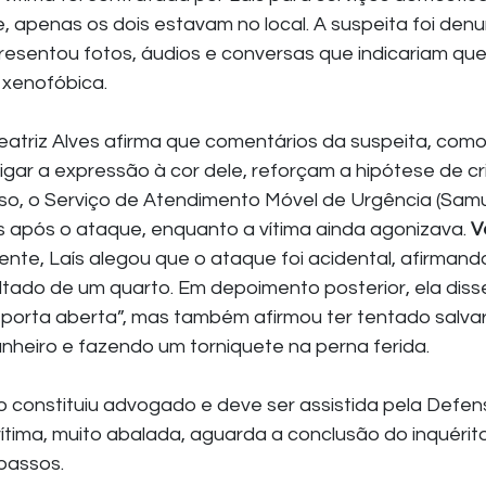
apenas os dois estavam no local. A suspeita foi denu
resentou fotos, áudios e conversas que indicariam que 
 xenofóbica.
ligar a expressão à cor dele, reforçam a hipótese de cr
sso, o Serviço de Atendimento Móvel de Urgência (Samu)
 após o ataque, enquanto a vítima ainda agonizava. 
V
lmente, Laís alegou que o ataque foi acidental, afirmand
oltado de um quarto. Em depoimento posterior, ela dis
 porta aberta”, mas também afirmou ter tentado salvar
nheiro e fazendo um torniquete na perna ferida.
o constituiu advogado e deve ser assistida pela Defens
vítima, muito abalada, aguarda a conclusão do inquérit
 passos.