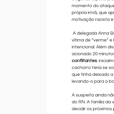
momento do ataque, 
própria irmã, que ap
motivação racista e
 A delegada Anna Beatriz Alves afirma que comentários da suspeita, como chamar a 
vítima de “verme” e 
intencional. Além di
acionado 20 minutos
conflitantes
: inicia
cachorro teria se s
que tinha deixado a
levando-o para o ba
A suspeita ainda nã
do RN. A família da 
decidir os próximos