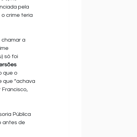
nciada pela 
o crime teria 
ime 
 só foi 
ersões 
o que o 
se que “achava 
 Francisco, 
oria Pública 
o antes de 