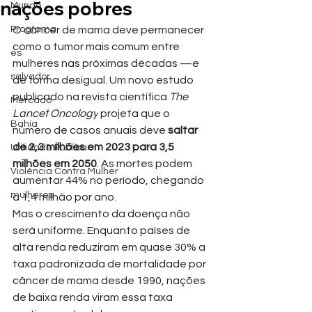
nações pobres
Mundo
Programa
O câncer de mama deve permanecer 
como o tumor mais comum entre 
es
mulheres nas próximas décadas —e 
salvador
de forma desigual. Um novo estudo 
publicado na revista científica 
The 
Mercado
Lancet Oncology
 projeta que o 
Bahia
número de casos anuais deve 
saltar 
de 2,3 milhões em 2023 para 3,5 
Utilidade Pública
milhões em 2050
. As mortes podem 
Violência Contra Mulher
aumentar 44% no período, chegando 
mulheres
a 1,4 milhão por ano.
Mas o crescimento da doença não 
será uniforme. Enquanto países de 
alta renda reduziram em quase 30% a 
taxa padronizada de mortalidade por 
câncer de mama desde 1990, nações 
de baixa renda viram essa taxa 