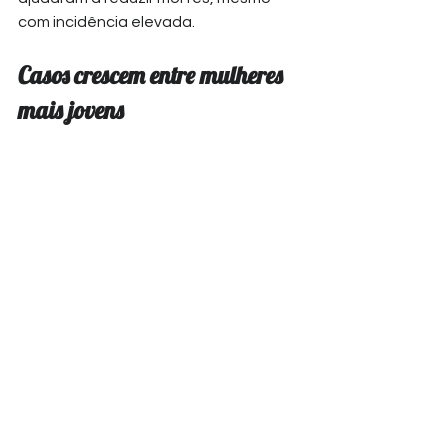
com incidência elevada.
Casos crescem entre mulheres 
mais jovens
Outro dado que chama atenção é o 
aumento da incidência entre 
mulheres de 20 a 54 anos
. Desde 
1990, a taxa nesse grupo subiu 29%, 
enquanto permaneceu relativamente 
estável entre mulheres com 55 anos 
ou mais.
O estudo não investigou as causas 
específicas desse aumento, mas 
mudanças nos padrões reprodutivos, 
obesidade, alterações metabólicas e 
maior detecção podem estar 