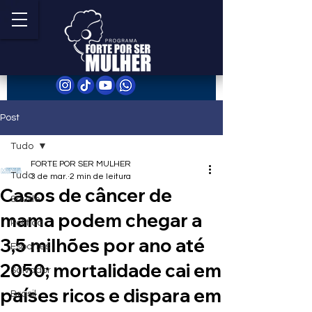
Post
Tudo
FORTE POR SER MULHER
Tudo
3 de mar.
2 min de leitura
Casos de câncer de
Saúde
mama podem chegar a
Política
3,5 milhões por ano até
Esportes
2050; mortalidade cai em
Salvador
países ricos e dispara em
Brasil