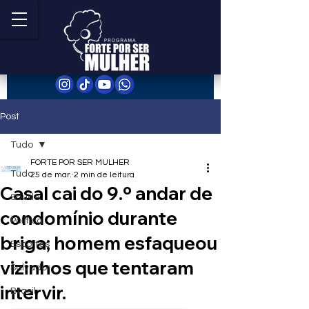
Post
Tudo
FORTE POR SER MULHER
Tudo
25 de mar.
2 min de leitura
Casal cai do 9.º andar de
Saúde
condomínio durante
Política
briga; homem esfaqueou
Esportes
vizinhos que tentaram
Salvador
intervir.
Brasil