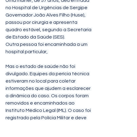
Uma mulher, de 57 anos, deu entrada 
no Hospital de Urgências de Sergipe 
Governador João Alves Filho (Huse), 
passou por cirurgia e apresenta 
quadro estável, segundo a Secretaria 
de Estado da Saúde (SES).
Outra pessoa foi encaminhada a um 
hospital particular, 
Mas o estado de saúde não foi 
divulgado. Equipes da perícia técnica 
estiveram no local para coletar 
informações que ajudem a esclarecer 
a dinâmica do caso. Os corpos foram 
removidos e encaminhados ao 
Instituto Médico Legal (IML). O caso foi 
registrado pela Polícia Militar e deve 
ser investigado pela Polícia Civil.