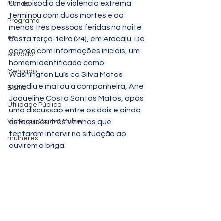
Um episódio de violência extrema 
Mundo
terminou com duas mortes e ao 
Programa
menos três pessoas feridas na noite 
es
desta terça-feira (24), em Aracaju. De 
acordo com informações iniciais, um 
salvador
homem identificado como 
Mercado
Washington Luís da Silva Matos 
agrediu e matou a companheira, Ane 
Bahia
Jaqueline Costa Santos Matos, após 
Utilidade Pública
uma discussão entre os dois e ainda 
Violência Contra Mulher
esfaqueou três vizinhos que 
tentaram intervir na situação ao 
mulheres
ouvirem a briga.