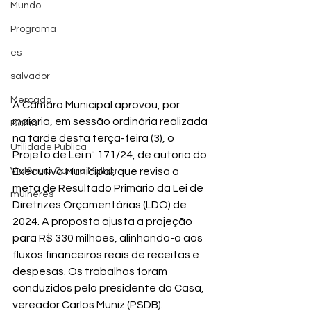
Mundo
Programa
es
salvador
Mercado
A Câmara Municipal aprovou, por 
maioria, em sessão ordinária realizada 
Bahia
na tarde desta terça-feira (3), o 
Utilidade Pública
Projeto de Lei nº 171/24, de autoria do 
Executivo Municipal, que revisa a 
Violência Contra Mulher
meta de Resultado Primário da Lei de 
mulheres
Diretrizes Orçamentárias (LDO) de 
2024. A proposta ajusta a projeção 
para R$ 330 milhões, alinhando-a aos 
fluxos financeiros reais de receitas e 
despesas. Os trabalhos foram 
conduzidos pelo presidente da Casa, 
vereador Carlos Muniz (PSDB).