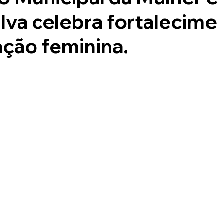
ilva celebra fortalecim
ação feminina.