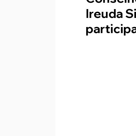
Ireuda S
particip