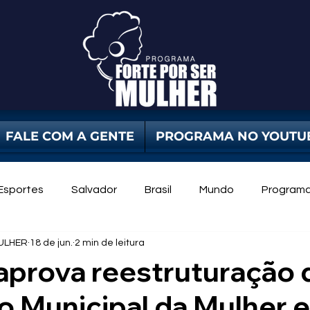
FALE COM A GENTE
PROGRAMA NO YOUTU
Esportes
Salvador
Brasil
Mundo
Program
ULHER
18 de jun.
2 min de leitura
dade Pública
Violência Contra Mulher
mulheres
aprova reestruturação 
 Municipal da Mulher e