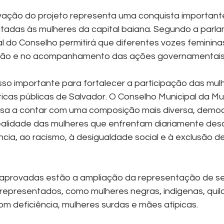
vação do projeto representa uma conquista important
oltadas às mulheres da capital baiana. Segundo a parla
al do Conselho permitirá que diferentes vozes feminina
ação e no acompanhamento das ações governamentais
o importante para fortalecer a participação das mulh
icas públicas de Salvador. O Conselho Municipal da Mulh
sa a contar com uma composição mais diversa, democr
alidade das mulheres que enfrentam diariamente desa
ência, ao racismo, à desigualdade social e à exclusão 
aprovadas estão a ampliação da representação de s
representados, como mulheres negras, indígenas, quil
om deficiência, mulheres surdas e mães atípicas. 