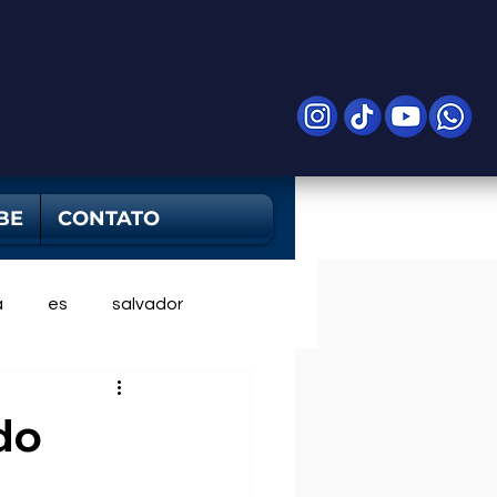
BE
CONTATO
a
es
salvador
do