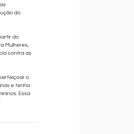
as 
dução do 
rtir do 
ra Mulheres, 
ia contra as 
perfeiçoar o 
anas e tenha 
ininos. Essa 
.