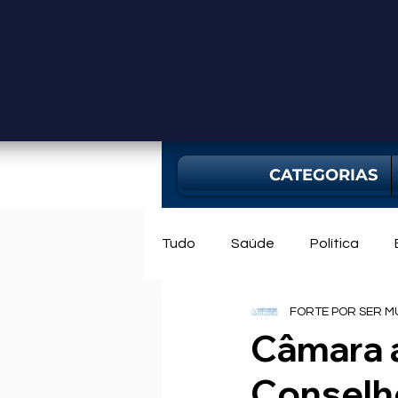
CATEGORIAS
Tudo
Saúde
Política
FORTE POR SER M
Mercado
Bahia
Utili
Câmara 
Conselho