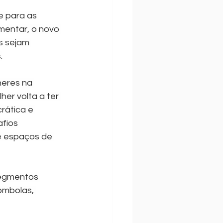
e para as 
mentar, o novo 
s sejam 
.
eres na 
er volta a ter 
ática e 
fios 
de espaços de 
egmentos 
ombolas, 