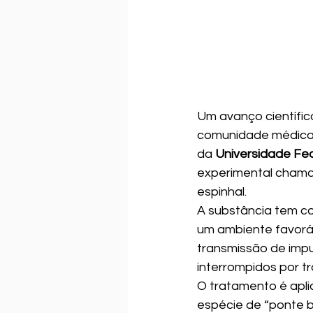
Um avanço científic
comunidade médica e
da 
Universidade Fed
experimental cham
espinhal.
A substância tem co
um ambiente favorá
transmissão de impu
interrompidos por t
O tratamento é apl
espécie de “ponte b