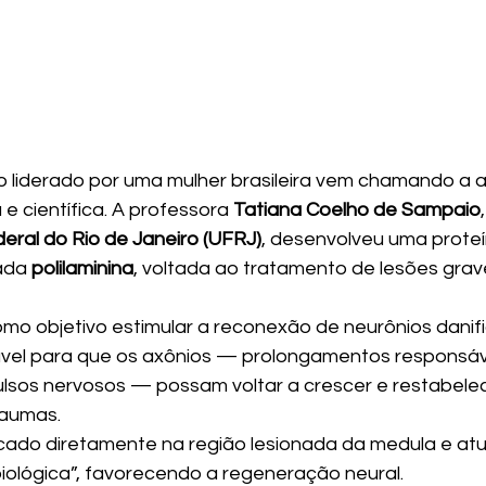
o liderado por uma mulher brasileira vem chamando a 
 científica. A professora 
Tatiana Coelho de Sampaio
eral do Rio de Janeiro (UFRJ)
, desenvolveu uma proteí
ada 
polilaminina
, voltada ao tratamento de lesões grav
mo objetivo estimular a reconexão de neurônios danifi
vel para que os axônios — prolongamentos responsáve
lsos nervosos — possam voltar a crescer e restabelece
raumas.
icado diretamente na região lesionada da medula e a
iológica”, favorecendo a regeneração neural.