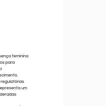
sença feminina 
os para 
o 
ecimento.
regulatórias 
representa um 
ideradas 