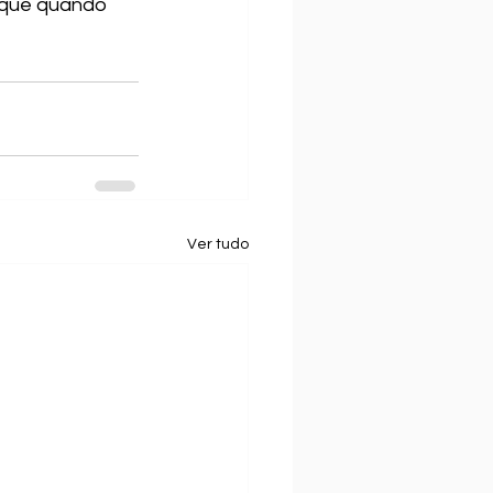
rque quando 
Ver tudo