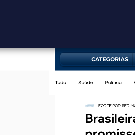
CATEGORIAS
Tudo
Saúde
Política
FORTE POR SER M
Mercado
Bahia
Utili
Brasilei
promiss