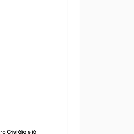
ro 
Cristália
 e já 