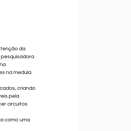
atenção da 
, pesquisadora 
na 
es na medula 
cados, criando 
is pela 
r circuitos 
tua como uma 