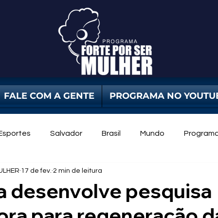
FALE COM A GENTE
PROGRAMA NO YOUTU
Esportes
Salvador
Brasil
Mundo
Program
ULHER
17 de fev.
2 min de leitura
dade Pública
Violência Contra Mulher
mulheres
ra desenvolve pesquisa
ora para regeneração d