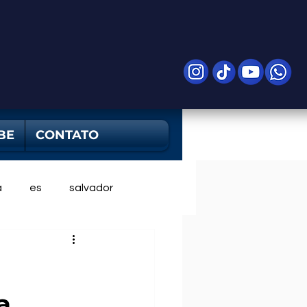
BE
CONTATO
a
es
salvador
a