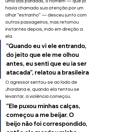
uma das paradas, o homem — que já 
havia chamado sua atenção por um 
olhar “estranho” — desceu junto com 
outros passageiros, mas retornou 
instantes depois, indo em direção a 
ela.
“Quando eu vi ele entrando, 
do jeito que ele me olhou 
antes, eu senti que eu ia ser 
atacada”, relatou a brasileira
O agressor sentou-se ao lado de 
Jhordana e, quando ela tentou se 
levantar, a violência começou.
“Ele puxou minhas calças, 
começou a me beijar. O 
beijo não foi correspondido, 