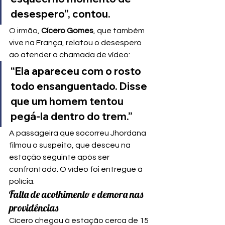
desespero”, contou.
O irmão, 
Cícero Gomes
, que também 
vive na França, relatou o desespero 
ao atender a chamada de vídeo:
“Ela apareceu com o rosto 
todo ensanguentado. Disse 
que um homem tentou 
pegá-la dentro do trem.”
A passageira que socorreu Jhordana 
filmou o suspeito, que desceu na 
estação seguinte após ser 
confrontado. O vídeo foi entregue à 
polícia.
Falta de acolhimento e demora nas 
providências
Cícero chegou à estação cerca de 15 