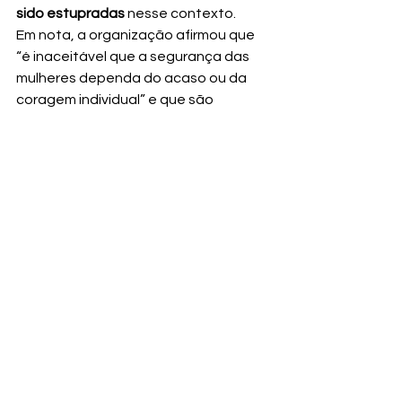
sido estupradas
 nesse contexto.
Em nota, a organização afirmou que 
“é inaceitável que a segurança das 
mulheres dependa do acaso ou da 
coragem individual” e que são 
necessárias 
políticas públicas 
concretas e eficazes
 para proteger 
as mulheres.
“Em nenhum lugar do mundo você 
está segura”
Abalada, Jhordana desabafou sobre 
a sensação de vulnerabilidade que 
acompanha as mulheres em qualquer 
parte do mundo.
“Hoje em dia, ser mulher é 
difícil. Em lugar nenhum do 
mundo você está segura. É 