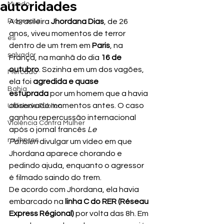
autoridades
Mundo
Programa
A brasileira 
Jhordana Dias
, de 26 
anos, viveu momentos de terror 
es
dentro de um trem em 
Paris
, na 
salvador
França, na manhã do dia 
16 de 
outubro
. Sozinha em um dos vagões, 
Mercado
ela foi 
agredida e quase 
Bahia
estuprada
 por um homem que a havia 
observado momentos antes. O caso 
Utilidade Pública
ganhou repercussão internacional 
Violência Contra Mulher
após o jornal francês 
Le 
mulheres
Parisien
 divulgar um vídeo em que 
Jhordana aparece chorando e 
pedindo ajuda, enquanto o agressor 
é filmado saindo do trem.
De acordo com Jhordana, ela havia 
embarcado na 
linha C do RER (Réseau 
Express Régional)
 por volta das 8h. Em 