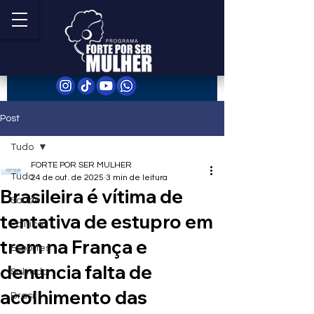
Post
Tudo
FORTE POR SER MULHER
Tudo
24 de out. de 2025
3 min de leitura
Brasileira é vítima de
Saúde
tentativa de estupro em
Política
trem na França e
Esportes
denuncia falta de
Salvador
acolhimento das
Brasil