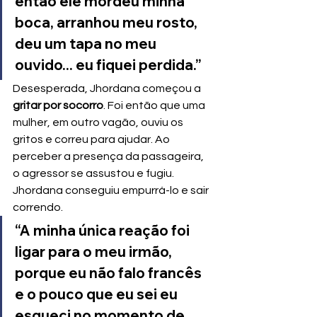
então ele mordeu minha 
boca, arranhou meu rosto, 
deu um tapa no meu 
ouvido... eu fiquei perdida.”
Desesperada, Jhordana começou a 
gritar por socorro
. Foi então que uma 
mulher, em outro vagão, ouviu os 
gritos e correu para ajudar. Ao 
perceber a presença da passageira, 
o agressor se assustou e fugiu. 
Jhordana conseguiu empurrá-lo e sair 
correndo.
“A minha única reação foi 
ligar para o meu irmão, 
porque eu não falo francês 
e o pouco que eu sei eu 
esqueci no momento de 