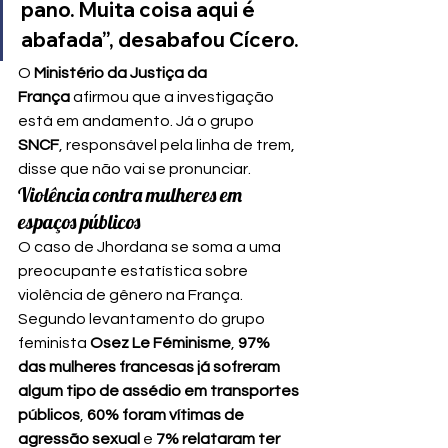
pano. Muita coisa aqui é 
abafada”, desabafou Cícero.
O 
Ministério da Justiça da 
França
 afirmou que a investigação 
está em andamento. Já o grupo 
SNCF
, responsável pela linha de trem, 
disse que não vai se pronunciar.
Violência contra mulheres em 
espaços públicos
O caso de Jhordana se soma a uma 
preocupante estatística sobre 
violência de gênero na França. 
Segundo levantamento do grupo 
feminista 
Osez Le Féminisme
, 
97% 
das mulheres francesas já sofreram 
algum tipo de assédio em transportes 
públicos
, 
60% foram vítimas de 
agressão sexual
 e 
7% relataram ter 