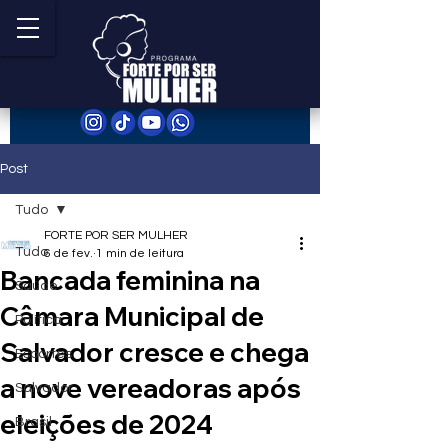
Post
Tudo
FORTE POR SER MULHER
Tudo
6 de fev.
1 min de leitura
Bancada feminina na
Saúde
Câmara Municipal de
Política
Salvador cresce e chega
Esportes
a nove vereadoras após
Salvador
eleições de 2024
Brasil