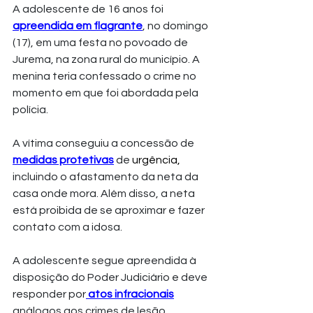
A adolescente de 16 anos foi 
apreendida em flagrante
, no domingo 
(17), em uma festa no povoado de 
Jurema, na zona rural do município. A 
menina teria confessado o crime no 
momento em que foi abordada pela 
polícia. 
A vítima conseguiu a concessão de 
medidas protetivas
 de 
urgência,
incluindo o afastamento da neta da 
casa onde mora. Além disso, a neta 
está proibida de se aproximar e fazer 
contato com a idosa.
A adolescente segue apreendida à 
disposição do Poder Judiciário e deve 
responder por
 atos infracionais
análogos aos crimes de lesão 