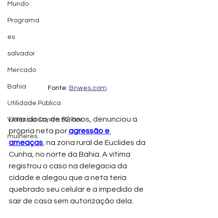
Mundo
Programa
es
salvador
Mercado
Bahia
Fonte: 
Bnwes.com
.
Utilidade Pública
Uma idosa, de 62 anos, denunciou a 
Violência Contra Mulher
própria neta por 
agressão e 
mulheres
ameaças
, na zona rural de Euclides da 
Cunha, no norte da Bahia. A vítima 
registrou o caso na delegacia da 
cidade e alegou que a neta teria 
quebrado seu celular e a impedido de 
sair de casa sem autorização dela.