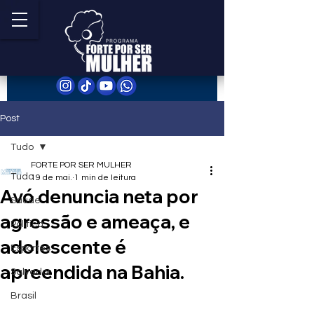
Post
Tudo
FORTE POR SER MULHER
Tudo
19 de mai.
1 min de leitura
Avó denuncia neta por
Saúde
agressão e ameaça, e
Política
adolescente é
Esportes
apreendida na Bahia.
Salvador
Brasil