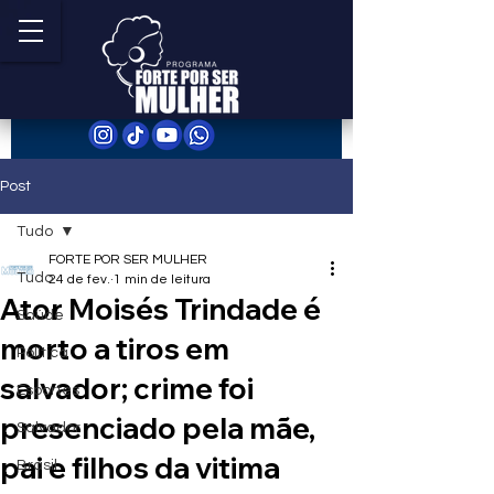
Post
Tudo
FORTE POR SER MULHER
Tudo
24 de fev.
1 min de leitura
Ator Moisés Trindade é
Saúde
morto a tiros em
Política
salvador; crime foi
Esportes
presenciado pela mãe,
Salvador
pai e filhos da vitima
Brasil