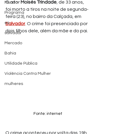
O ator 
Moisés Trindade
, de 33 anos, 
Mundo
foi morto a tiros na noite de segunda-
Programa
feira (23), no bairro da Calçada, em 
es
Salvador
. O crime foi presenciado por 
dois filhos dele, além da mãe e do pai.
salvador
Mercado
Bahia
Utilidade Pública
Violência Contra Mulher
mulheres
Fonte: internet
O crime aconteceu por volta das 19h, 