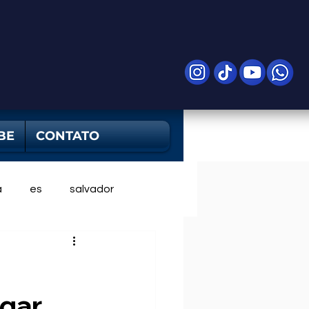
BE
CONTATO
a
es
salvador
gar