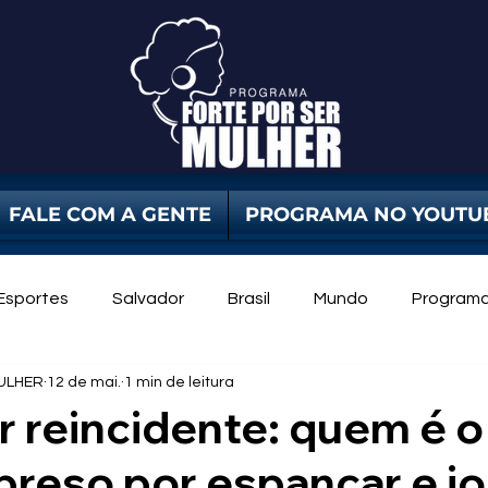
FALE COM A GENTE
PROGRAMA NO YOUTU
Esportes
Salvador
Brasil
Mundo
Program
ULHER
12 de mai.
1 min de leitura
dade Pública
Violência Contra Mulher
mulheres
 reincidente: quem é o
reso por espancar e jo