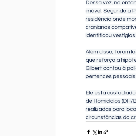
Dessa vez, no entant
imóvel
. 
Segundo a Pol
residência onde mo
cranianas compatíve
identificou vestígio
Além disso, foram loc
que reforça a hipót
Gilbert contou à pol
pertences pessoais 
Ele está custodiado 
de Homicídios (DH/BT
realizadas para loc
circunstâncias do cri