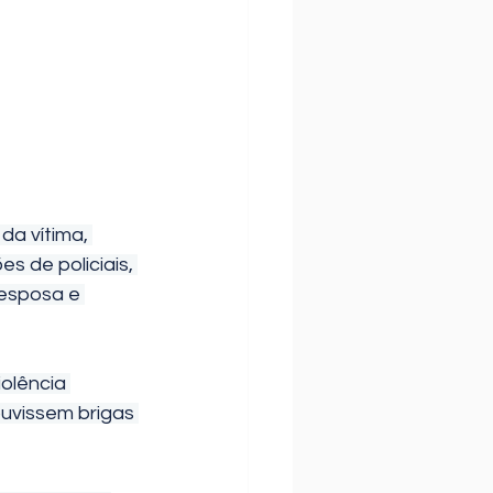
da vítima, 
s de policiais, 
 esposa e 
iolência 
uvissem brigas 