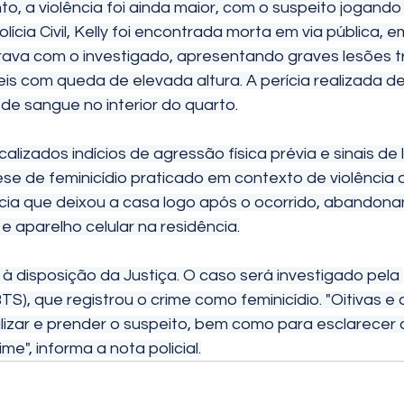
o, a violência foi ainda maior, com o suspeito jogando
ícia Civil, Kelly foi encontrada morta em via pública, e
rava com o investigado, apresentando graves lesões t
is com queda de elevada altura. A perícia realizada de
s de sangue no interior do quarto
.
alizados indícios de agressão física prévia e sinais de l
ese de feminicídio praticado em contexto de violência 
ícia que deixou a casa logo após o ocorrido, abandonan
e aparelho celular na residência.
à disposição da Justiça. O caso será investigado pela 
S), que registrou o crime como feminicídio. "Oitivas e d
alizar e prender o suspeito, bem como para esclarecer 
me", informa a nota policial.