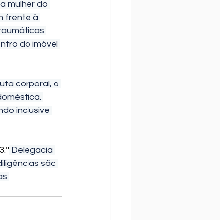
 a mulher do 
m frente à 
raumáticas 
ntro do imóvel 
uta corporal, o 
doméstica. 
do inclusive 
3.ª
 Delegacia 
iligências são 
as 