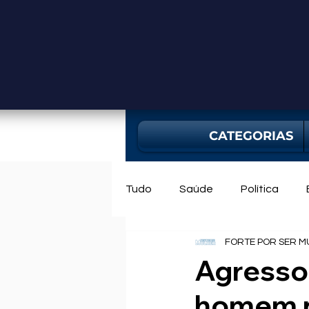
CATEGORIAS
Tudo
Saúde
Política
FORTE POR SER M
Mercado
Bahia
Utili
Agressor
homem p