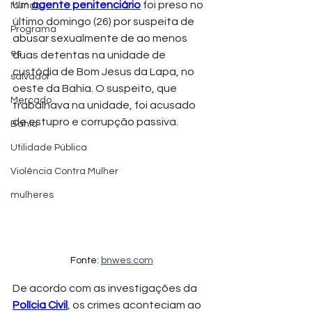
Um 
agente penitenciário
 foi preso no 
Mundo
último domingo (26) por suspeita de 
Programa
abusar sexualmente de ao menos 
es
duas detentas na unidade de 
custódia de Bom Jesus da Lapa, no 
salvador
oeste da Bahia. O suspeito, que 
Mercado
trabalhava na unidade, foi acusado 
de estupro e corrupção passiva. 
Bahia
Utilidade Pública
Violência Contra Mulher
mulheres
Fonte: 
bnwes.com
De acordo com as investigações da 
Polícia Civil
, os crimes aconteciam ao 