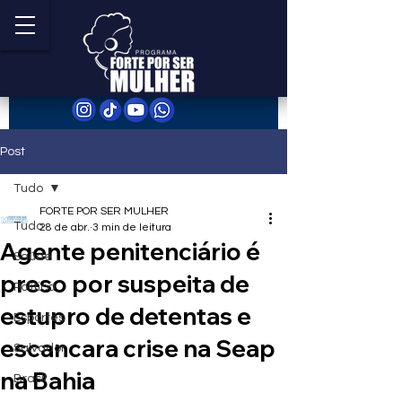
Post
Tudo
FORTE POR SER MULHER
Tudo
28 de abr.
3 min de leitura
Agente penitenciário é
Saúde
preso por suspeita de
Política
estupro de detentas e
Esportes
escancara crise na Seap
Salvador
na Bahia
Brasil