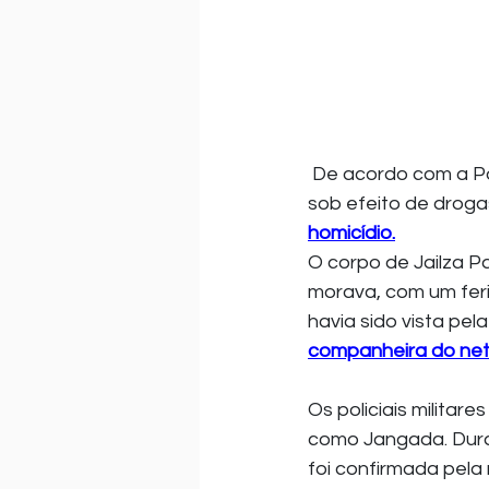
 De acordo com a Polícia Militar (PM), o jovem confessou o crime e afirmou que estava 
sob efeito de drog
homicídio.
O corpo de Jailza P
morava, com um feri
havia sido vista pela
companheira do neto
Os policiais militar
como Jangada. Duran
foi confirmada pela