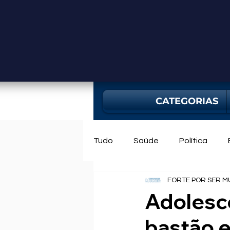
CATEGORIAS
Tudo
Saúde
Política
FORTE POR SER M
Mercado
Bahia
Utili
Adolesc
bastão e