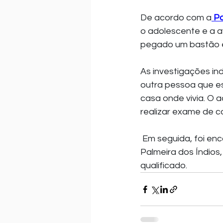
De acordo com a
 Po
o adolescente e a av
pegado um bastão e 
As investigações in
outra pessoa que es
casa onde vivia. O 
realizar exame de co
 Em seguida, foi encaminhado ao Centro Integrado de Segurança Pública (CISP) de 
Palmeira dos Índios,
qualificado.