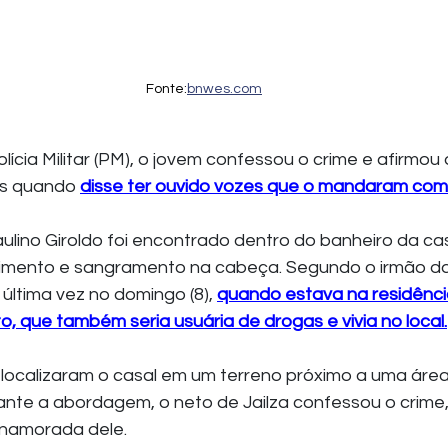
Fonte:
bnwes.com
as quando 
disse ter ouvido vozes que o mandaram com
aulino Giroldo foi encontrado dentro do banheiro da ca
mento e sangramento na cabeça. Segundo o irmão da v
 última vez no domingo (8), 
quando estava na residênci
, que também seria usuária de drogas e vivia no local
.
es localizaram o casal em um terreno próximo a uma áre
te a abordagem, o neto de Jailza confessou o crime,
 namorada dele.