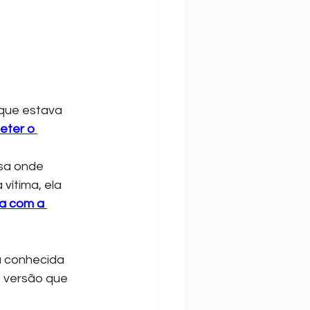
eter o 
sa onde 
ítima, ela 
a com a 
a conhecida 
 versão que 