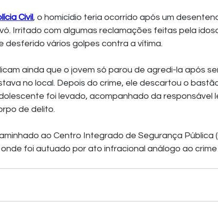
lícia Civil
, o homicídio teria ocorrido após um desenten
ó. Irritado com algumas reclamações feitas pela idosa,
desferido vários golpes contra a vítima.
dicam ainda que o jovem só parou de agredi-la após ser
tava no local. Depois do crime, ele descartou o bastão
adolescente foi levado, acompanhado da responsável le
rpo de delito.
 onde foi autuado por ato infracional análogo ao crime