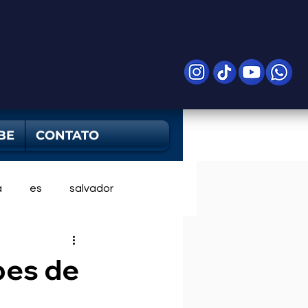
BE
CONTATO
a
es
salvador
pes de