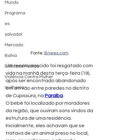
Mundo
Programa
es
salvador
Mercado
Fonte: 
Bnwes.com
.
Bahia
Um recém-nascido foi resgatado com 
Utilidade Pública
vida na manhã desta terça-feira (19), 
Violência Contra Mulher
após ser encontrado abandonado 
mulheres
em um vão entre paredes no distrito 
de Cupissura, na 
Paraíba
.
O bebê foi localizado por moradores 
da região, que ouviram sons vindos da 
estrutura de uma residência. 
Inicialmente, eles achavam que se 
tratava de um animal preso no local, 