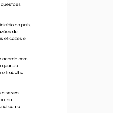
r questões 
cídio no país, 
azões de 
is eficazes e 
e acordo com 
o quando 
o trabalho 
s a serem 
ca, na 
rial como 