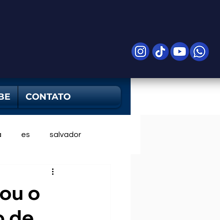
BE
CONTATO
a
es
salvador
cou o
o de