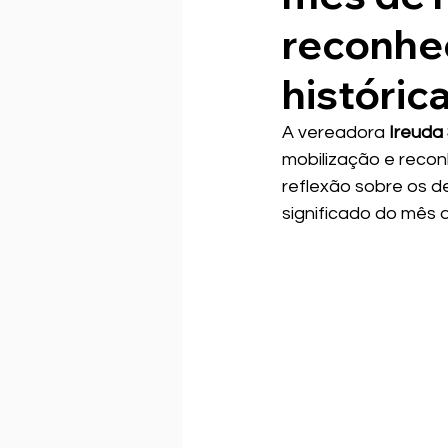
reconhe
históric
A vereadora 
Ireuda 
mobilização e reco
reflexão sobre os d
significado do mês 