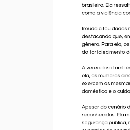
brasileira. Ela ress
como a violência con
Ireuda citou dados 
destacando que, em
gênero. Para ela, os
do fortalecimento d
A vereadora também
ela, as mulheres ai
exercem as mesmas 
doméstico e o cuida
Apesar do cenário d
reconhecidos. Ela m
segurança pública, 