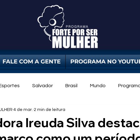
FALE COM A GENTE
PROGRAMA NO YOUTU
Esportes
Salvador
Brasil
Mundo
Program
ULHER
4 de mar.
2 min de leitura
dade Pública
Violência Contra Mulher
mulheres
ora Ireuda Silva desta
março como um períod