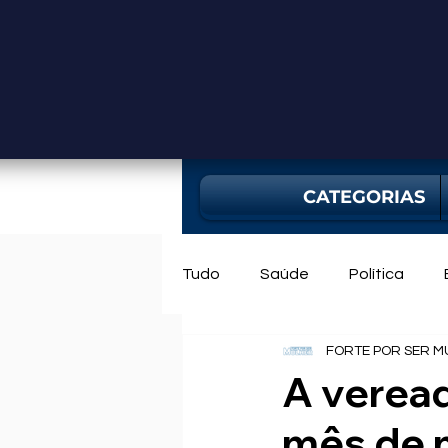
CATEGORIAS
Tudo
Saúde
Política
FORTE POR SER M
Mercado
Bahia
Utili
A veread
mês de 