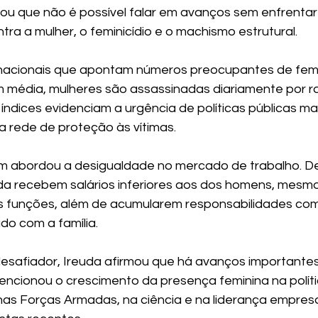
altou que não é possível falar em avanços sem enfrenta
tra a mulher, o feminicídio e o machismo estrutural.
nacionais que apontam números preocupantes de femini
 média, mulheres são assassinadas diariamente por r
 índices evidenciam a urgência de políticas públicas ma
a rede de proteção às vítimas.
 abordou a desigualdade no mercado de trabalho. D
nda recebem salários inferiores aos dos homens, mesm
funções, além de acumularem responsabilidades com 
do com a família.
esafiador, Ireuda afirmou que há avanços importante
encionou o crescimento da presença feminina na políti
nas Forças Armadas, na ciência e na liderança empresa