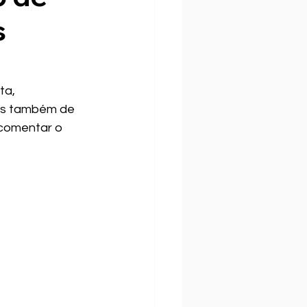
s
a, 
as também de 
 comentar o 