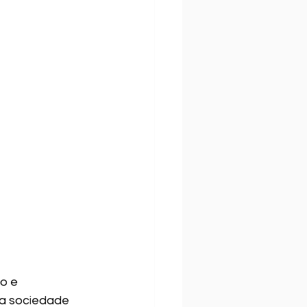
o e 
a sociedade 