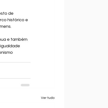
sto de 
co histórico e 
omens.
ínua e também 
 igualdade 
onismo 
Ver tudo