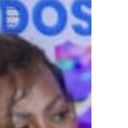
es
salvador
Mercado
Bahia
Utilidade
Pública
Violência
Contra
Mulher
mulheres